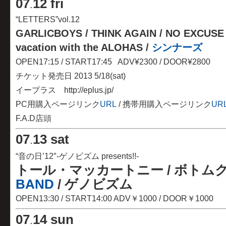
07
12 fri
.
“LETTERS”vol.12
GARLICBOYS / THINK AGAIN / NO EXCUSE / 
vacation with the ALOHAS /
シンナーズ
OPEN17:15 / START17:45 ADV¥2300 / DOOR¥2800
チケット発売日 2013 5/18(sat)
イープラス http://eplus.jp/
PC用購入ページリンク
URL
/ 携帯用購入ページリンク
UR
F.A.D店頭
07
13 sat
.
“音の日’12″
-ゲノビズム presents!!-
トール・マッカートニー / ボトムクラブ
BAND
/ ゲノビズム
OPEN13:30 / START14:00 ADV￥1000 / DOOR￥1000
07
14 sun
.