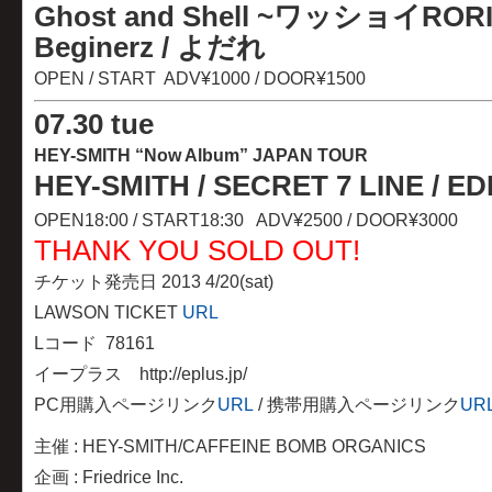
Ghost and Shell ~ワッショイRORIイ
Beginerz
/ よだれ
OPEN / START ADV¥1000 / DOOR¥1500
07
.
30 tue
HEY-SMITH “Now Album” JAPAN TOUR
HEY-SMITH
/
SECRET 7 LINE / E
OPEN18:00 / START18:30 ADV¥2500 / DOOR¥3000
THANK YOU SOLD OUT!
チケット発売日 2013 4/20(sat)
LAWSON TICKET
URL
Lコード 78161
イープラス http://eplus.jp/
PC用購入ページリンク
URL
/ 携帯用購入ページリンク
UR
主催 : HEY-SMITH/CAFFEINE BOMB ORGANICS
企画 : Friedrice Inc.