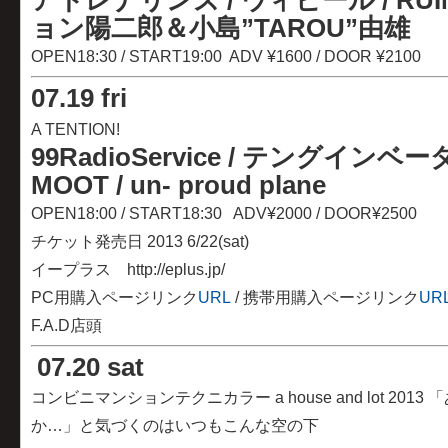
アドレナリンズ / ウィピール / RUIN 
ョン陽二郎＆小島”TAROU”由雄
OPEN18:30 / START19:00 ADV ¥1600 / DOOR ¥2100
07
.
19 fri
A TENTION!
99RadioService /
テングインベー
MOOT /
un- proud plane
OPEN18:00 / START18:30 ADV¥2000 / DOOR¥2500
チケット発売日 2013 6/22(sat)
イープラス http://eplus.jp/
PC用購入ページリンク
URL
/ 携帯用購入ページリンク
UR
F.A.D店頭
07
.
20 sat
コンビニマンションテクニカラー a house and lot 20
か…」と気づくのはいつもこんな空の下