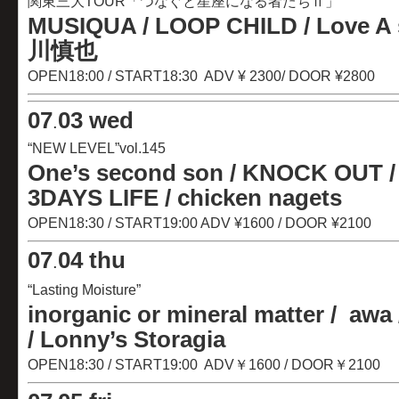
関東三大TOUR「つなぐと星座になる者たちⅡ」
MUSIQUA / LOOP CHILD / Love A s
川慎也
OPEN18:00 / START18:30 ADV ¥ 2300/ DOOR ¥2800
07
03 wed
.
“NEW LEVEL”vol.145
One’s second son
/ KNOCK OUT
/
3DAYS
LIFE / chicken nagets
OPEN18:30 / START19:00 ADV ¥1600 / DOOR ¥2100
07
04 thu
.
“Lasting Moisture”
inorganic or mineral matter
/ aw
/
Lonny’s Storagia
OPEN18:30 / START19:00 ADV￥1600 / DOOR￥2100