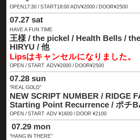
OPEN17:30 / START18:00 ADV¥2000 / DOOR¥2500
07
.
27 sat
HAVE A FUN TIME
王様 / the pickel / Health Bells / t
HIRYU / 他
Lipsはキャンセルになりました。
OPEN / START ADV¥2000 / DOOR¥2500
07
.
28 sun
“REAL GOLD”
NEW SCRIPT NUMBER / RIDGE F
Starting Point Recurrence
/ ポチBA
OPEN / START ADV ¥1600 / DOOR ¥2100
07
.
29 mon
“HANG IN THERE”