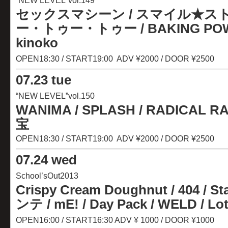
“NEW LEVEL”vol.149
セックスマシーン /
スマイル★スト
ー・トゥー・トゥー / BAKING POW
kinoko
OPEN18:30 / START19:00 ADV ¥2000 / DOOR ¥2500
07
.
23 tue
“NEW LEVEL”vol.150
WANIMA / SPLASH / RADICAL RAD
宝
OPEN18:30 / START19:00 ADV ¥2000 / DOOR ¥2500
07
.
24 wed
School’sOut2013
Crispy Cream Doughnut / 404 / S
ンテ / mE! / Day Pack / WELD / Lo
OPEN16:00 / START16:30 ADV ¥ 1000 / DOOR ¥1000