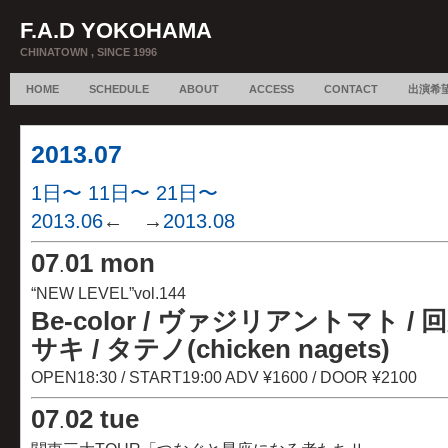
F.A.D YOKOHAMA
CHINATOWN , SINCE 1996
HOME
SCHEDULE
ABOUT
ACCESS
CONTACT
出演希
2013.07
1日〜
11日〜
21日〜
2013.06
← →
2013.08
07
01 mon
.
“NEW LEVEL”vol.144
Be-color / ヴァジリアントマト
/
サキ / タテノ(chicken nagets)
OPEN18:30 / START19:00 ADV ¥1600 / DOOR ¥2100
07
02 tue
.