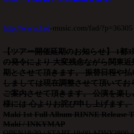
http://www.fad
-music.com/fad/?p=36305
【ツアー開催延期のお知らせ】 1都
の発令により 大変残念ながら関東近
期とさせて頂きます。 振替日程や払
しましては現在調整させて頂いてお
ご案内させて頂きます。 公演を楽
様には 心よりお詫び申し上げます。
Maki 1st Full Album RINNE Relea
Maki / INKYMAP
OPEN18:30 / START 19:00 ADV¥2800 