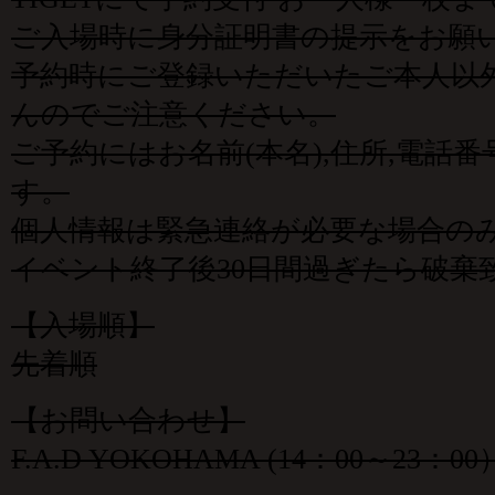
ご入場時に身分証明書の提示をお願
予約時にご登録いただいたご本人以
んのでご注意ください。
ご予約にはお名前(本名),住所,電話
す。
個人情報は緊急連絡が必要な場合の
イベント終了後30日間過ぎたら破棄
【入場順】
先着順
【お問い合わせ】
F.A.D YOKOHAMA (14：00～23：00）0