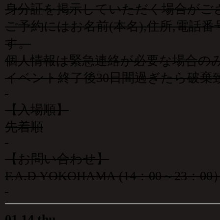
身分証を掲示していただく場合がご
ご予約にはお名前(本名),住所,電話
す。
個人情報は緊急連絡が必要な場合の
イベント終了後30日間過ぎたら破棄
【入場順】
先着順
【お問い合わせ】
F.A.D YOKOHAMA (14：00～23：00）0
01
.
14 thu