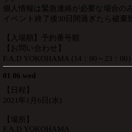
個人情報は緊急連絡が必要な場合の
イベント終了後30日間過ぎたら破棄
【入場順】予約番号順
【お問い合わせ】
F.A.D YOKOHAMA (14：00～23：00）0
01
.
06 wed
【日程】
2021年1月6日(水)
【場所】
F.A.D YOKOHAMA