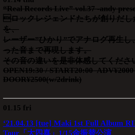
“Real Records Live” vol.37 -andy prese
ロックレジェンドたちが創りだし
を、
レーザー”ひかり”でアナログ再生し
った音まで再現します。
その音の違いを是非体感してくださ
OPEN19:30 / START20:00 ADV¥2000 
DOOR¥2500(w/2drink)
01
.
15 fri
‘21.04.13 [tue] Maki 1st Full Album 
Tour「大四喜」1/15金振替公演