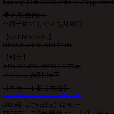
hinano(GO★HONEY★GO!/Peppermint P
椅子席(全自由)
※椅子席の前で立ち見可能
【OPEN/START】
OPEN16:30 START17:00
【料金】
ADV￥3400 / DOOR￥未定
ドリンク代別600円
【チケット販売方法】
https://tiget.net/events/114060
2020年12月6日(日) 12:00〜
TIGETにて予約受付 お一人様一枚ま