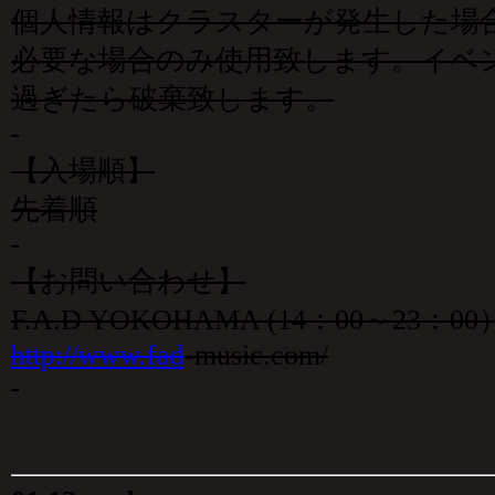
個人情報はクラスターが発生した場
必要な場合のみ使用致します。イベン
過ぎたら破棄致します。
【入場順】
先着順
【お問い合わせ】
F.A.D YOKOHAMA (14：00～23：00）0
http://www.fad
-music.com/