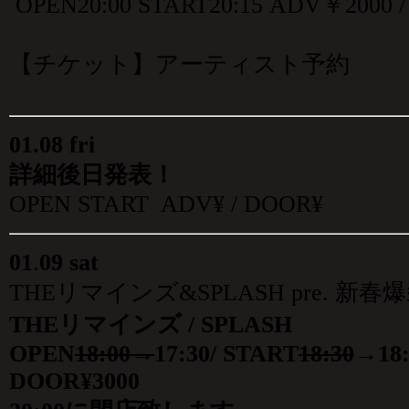
OPEN20:00 START20:15 ADV￥200
【チケット】アーティスト予約
01
.08 fri
詳細後日発表！
OPEN START ADV¥ / DOOR¥
01
.
09 sat
THEリマインズ&SPLASH pre. 新
THEリマインズ / SPLASH
OPEN
18:00→
17:30/ START
18:30
→18:
DOOR¥3000