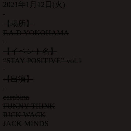
2021年1月12日(火)
【場所】
F.A.D YOKOHAMA
【イベント名】
“STAY POSITIVE” vol.1
【出演】
carabina
FUNNY THINK
RICK WACK
JACK MINDS