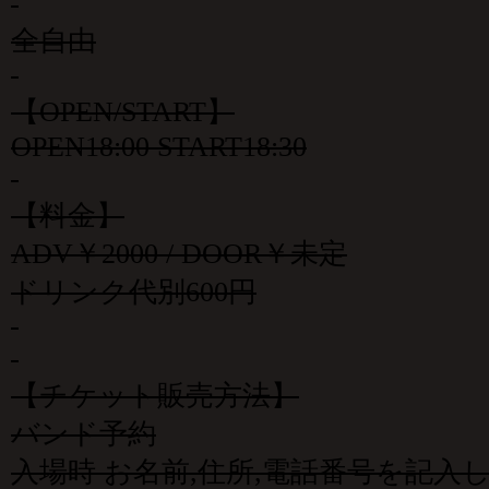
全自由
【OPEN/START】
OPEN18:00 START18:30
【料金】
ADV￥2000 / DOOR￥未定
ドリンク代別600円
【チケット販売方法】
バンド予約
入場時 お名前,住所,電話番号を記入