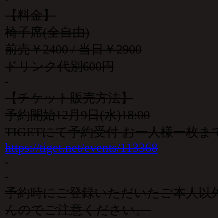
【料金】
椅子席(全自由)
前売￥2400 / 当日￥2900
ドリンク代別600円
【チケット販売方法】
予約開始12月9日(水)18:00
TIGETにて予約受付 お一人様一枚ま
https://tiget.net/events/113368
予約時にご登録いただいたご本人以
んのでご注意ください。