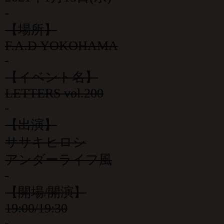
【場所】
F.A.D YOKOHAMA
【イベント名】
LETTERS vol.200
【出演】
ササキヒロシ
アンダーライフ風
【開場/開演】
19:00/19:30