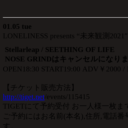
01
.
05 tue
LONELINESS presents “未来観測2021″
Stellarleap / SEETHING OF LIFE
NOSE GRIND
はキャンセルになり
OPEN18:30 START19:00 ADV￥2000
【チケット販売方法】
http://tiget.net
/events/115415
TIGETにて予約受付 お一人様一枚ま
ご予約にはお名前(本名),住所,電話
す。