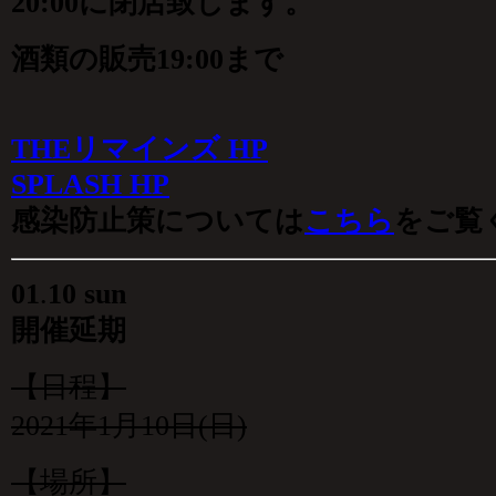
20:00に閉店致します。
酒類の販売19:00まで
THEリマインズ HP
SPLASH HP
感染防止策については
こちら
をご覧
01
.
10 sun
開催延期
【日程】
2021年1月10日(日)
【場所】