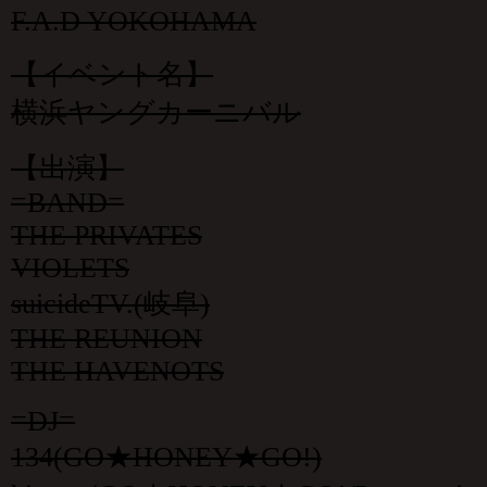
F.A.D YOKOHAMA
【イベント名】
横浜ヤングカーニバル
【出演】
=BAND=
THE PRIVATES
VIOLETS
suicideTV.(岐阜)
THE REUNION
THE HAVENOTS
=DJ=
134(GO★HONEY★GO!)