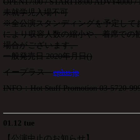
OPEN17:00 / START18:00 ADV¥4000
未就学児入場不可
※全公演スタンディングを予定して
により収容人数の縮小や、着席での
場合がございます。
一般発売日 2020年月日()
イープラス
eplus.jp
INFO：Hot Stuff Promotion 03-5720-99
01
.
12 tue
【公演中止のお知らせ】