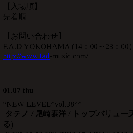
【入場順】
先着順
【お問い合わせ】
F.A.D YOKOHAMA (14：00～23：00）0
http://www.fad
-music.com/
01
.
07 thu
“NEW LEVEL”vol.384”
タテノ / 尾崎泰洋 / トップバリュ
る)