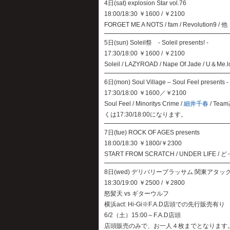
4日(sat) explosion Star vol.76
18:00/18:30 ￥1600 / ￥2100
FORGET ME A NOTS / fam / Revolution9 / 他
5日(sun) Soleil祭 - Soleil presents! -
17:30/18:00 ￥1600 / ￥2100
Soleil / LAZYROAD / Nape Of Jade / U＆Me.lo
6日(mon) Soul Village – Soul Feel presents -
17:30/18:00 ￥1600／￥2100
Soul Feel / Minoritys Crime /
細井千春
/ Tea
くは17:30/18:00になります。
7日(tue) ROCK OF AGES presents
18:00/18:30 ￥1800/￥2300
START FROM SCRATCH / UNDER LIFE / 
8日(wed) デリバリーブラッサム 関東アタッ
18:30/19:00 ￥2500 / ￥2800
怒髪天 vs ギターウルフ
横浜act: Hi-Gi※F.A.D店頭での先行販売有り
6/2（土）15:00～F.A.D店頭
店頭販売のみで、お一人４枚までとなります