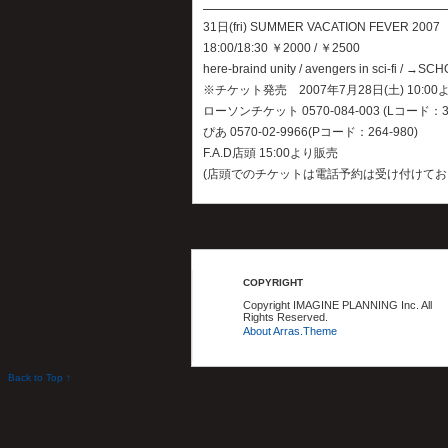
31日(fri) SUMMER VACATION FEVER 2007
18:00/18:30 ￥2000 / ￥2500
here-braind unity / avengers in sci-fi / →S
※チケット発売 2007年7月28日(土) 10:00
ローソンチケット 0570-084-003 (Lコード：3
ぴあ 0570-02-9966(Pコード：264-980)
F.A.D店頭 15:00より販売
(店頭でのチケットは電話予約は受け付けてお
COPYRIGHT
Copyright IMAGINE PLANNING Inc. All
Rights Reserved.
About Arras.Theme
Back to Top ↑