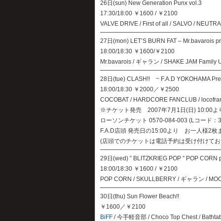
26日(sun) New Generation Punx vol.3
17:30/18:00 ￥1600 / ￥2100
VALVE DRIVE / First of all / SALVO / NEUT
27日(mon) LET’S BURN FAT – Mr.bavarois pr
18:00/18:30 ￥1600/￥2100
Mr.bavarois / ギャラン / SHAKE JAM Family Un
28日(tue) CLASH!! ~ F.A.D YOKOHAMA Pre
18:00/18:30 ￥2000／￥2500
COCOBAT / HARDCORE FANCLUB / locofran
※チケット発売 2007年7月1日(日) 10:00よ
ローソンチケット 0570-084-003 (Lコード：3
F.A.D店頭 発売日の15:00より お一人様2枚
(店頭でのチケットは電話予約は受け付けてお
29日(wed) ” BLITZKRIEG POP ” POP CORN 
18:00/18:30 ￥1600 / ￥2100
POP CORN / SKULLBERRY / ギャラン / MOON
30日(thu) Sun Flower Beach!!
￥1600／￥2100
BiFF
/ 今手軽音部 / Choco Top Chest / Bathta