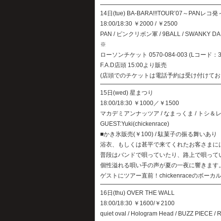
14日(tue) BA-BARA!!!TOUR’07～PANレコ発
18:00/18:30 ￥2000 / ￥2500
PAN / ピンクリボン軍 / 9BALL / SWANKY 
※
ローソンチケット 0570-084-003 (Lコード：3
F.A.D店頭 15:00より販売
(店頭でのチケットは電話予約は受け付けてお
15日(wed) 星まつり
18:00/18:30 ￥1000／￥1500
マカデミアンナッツア / なまっくま / トシ＆レ
GUEST:Yuki(chickenrace)
■かき氷販売(￥100) / 駄菓子の振る舞いあり
浴衣、もしくは甚平で来てくれたお客さまに
普段はバンドで唄っていたり、路上で唄って
個性溢れる唄い手の声が夏の一夜に響きます
ゲストにツアー直前！chickenraceのボーカ
16日(thu) OVER THE WALL
18:00/18:30 ￥1600/￥2100
quiet oval / Hologram Head / BUZZ PIECE /