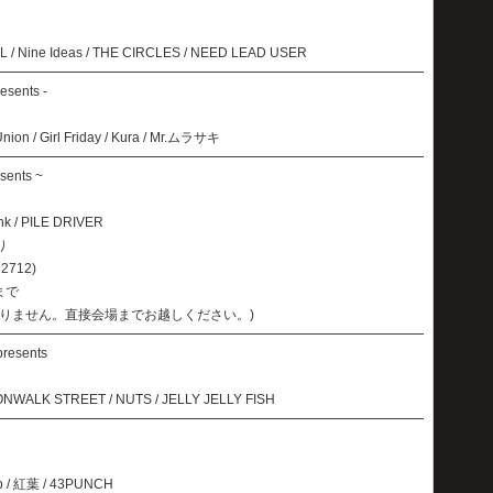
RAL / Nine Ideas / THE CIRCLES / NEED LEAD USER
esents -
ion / Girl Friday / Kura / Mr.ムラサキ
sents ~
k / PILE DRIVER
り
2712)
まで
りません。直接会場までお越しください。)
presents
WALK STREET / NUTS / JELLY JELLY FISH
b / 紅葉 / 43PUNCH