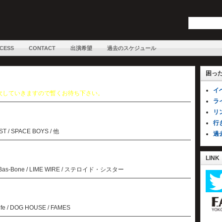
CESS
CONTACT
出演希望
過去のスケジュール
困っ
イ
次していきますので暫くお待ち下さい。
ラ
リ
行
ST / SPACE BOYS / 他
過
LINK
/ Bas-Bone / LIME WIRE / ステロイド・シスター
fe / DOG HOUSE / FAMES