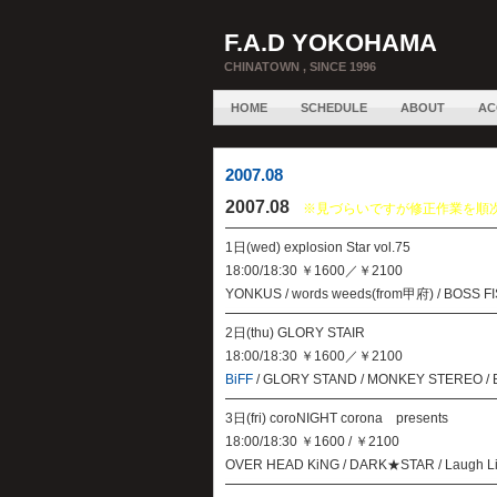
F.A.D YOKOHAMA
CHINATOWN , SINCE 1996
HOME
SCHEDULE
ABOUT
AC
2007.08
2007.08
※見づらいですが修正作業を順
1日(wed) explosion Star vol.75
18:00/18:30 ￥1600／￥2100
YONKUS / words weeds(from甲府) / BOSS FI
2日(thu) GLORY STAIR
18:00/18:30 ￥1600／￥2100
BiFF
/ GLORY STAND / MONKEY STEREO 
3日(fri) coroNIGHT corona presents
18:00/18:30 ￥1600 / ￥2100
OVER HEAD KiNG / DARK★STAR / Laugh Li