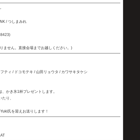
～
DANK / つしまみれ
8423)
りません。直接会場までお越しください。)
フティ / ドコモテキ / 山田リョウタ / カワサキタケシ
は、かき氷1杯プレゼントします。
いたり、
。
ルYuki氏を迎えお送りします！
 RAT