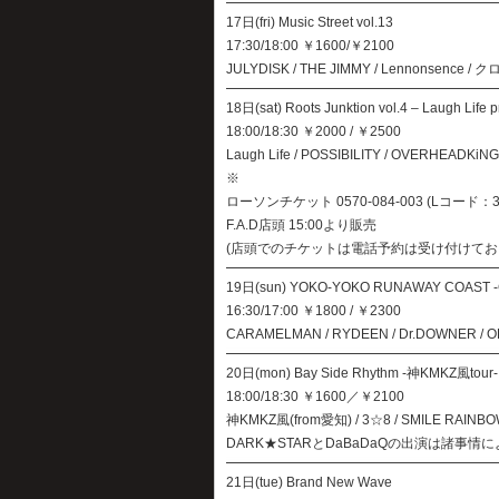
17日(fri) Music Street vol.13
17:30/18:00 ￥1600/￥2100
JULYDISK / THE JIMMY / Lennonsence / 
18日(sat) Roots Junktion vol.4 – Laugh Life p
18:00/18:30 ￥2000 / ￥2500
Laugh Life / POSSIBILITY / OVERHEADKiNG
※
ローソンチケット 0570-084-003 (Lコード：3
F.A.D店頭 15:00より販売
(店頭でのチケットは電話予約は受け付けてお
19日(sun) YOKO-YOKO RUNAWAY COAST -
16:30/17:00 ￥1800 / ￥2300
CARAMELMAN / RYDEEN / Dr.DOWNER / OH 
20日(mon) Bay Side Rhythm -神KMKZ風tour-
18:00/18:30 ￥1600／￥2100
神KMKZ風(from愛知) / 3☆8 / SMILE RAIN
DARK★STARとDaBaDaQの出演は諸事
21日(tue) Brand New Wave