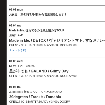
01
.
03 mon
お休み 2022年1月4日から営業開始します！
01
.
04 tue
Made in Me. 憧れてるのは最上階の方TOUR
爆裂FxAxD
Made in Me. / DETOX / ヴァジリアントマト / すなお / 
OPEN17:30 / START18:00 ADV¥3000 / DOOR¥3500
チケット予約
01
.
05 wed
NEW LEVEL vol.392
是が非でも / GALAND / Grimy Day
OPEN18:30 / START19:00 ADV¥2000 / DOOR¥2500
01
.
06 thu
39degrees 新春スペシャル 4DAYS!! 2022
39degrees / Track’s / Danablu
OPEN17:00 START17:30 ADV￥3400 / DOOR¥