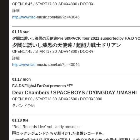
OPEN16:45 / START17:30 ADV¥4800 / DOOR¥
詳細
http://www.fad
-music.com/fad/?p=43046
01
.
16 sun
夕闇に誘いし漆黒の天使達Pre SIXPACK Tour 2022 supported by F.A.D YOKO
夕闇に誘いし漆黒の天使達 / 超能力戦士ドリアン
OPEN17:45 / START17:30 ADV¥4800 / DOOR¥
詳細
http://www.fad
-music.com/fad/?p=43046
01
.
17 mon
F.A.D&Flight&FarOut presents “F”
Dear Chambers / SPACEBOYS / DYINGDAY / IMASHI
OPEN18:00 / START18:30 ADV¥2500 / DOOR¥3000
各バンド予約
01
.
18 tue
“Real Records Live” vol. -andy presents-
ロックレジェンドたちが創りだした名盤レコードを、