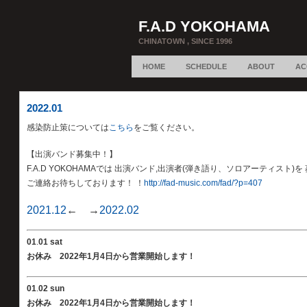
F.A.D YOKOHAMA
CHINATOWN , SINCE 1996
HOME
SCHEDULE
ABOUT
AC
2022.01
感染防止策については
こちら
をご覧ください。
【出演バンド募集中！】
F.A.D YOKOHAMAでは 出演バンド,出演者(弾き語り、ソロアーティスト)
ご連絡お待ちしております！ ！
http://fad-music.com/fad/?p=407
2021.12
← →
2022.02
01
.
01 sat
お休み 2022年1月4日から営業開始します！
01
.
02 sun
お休み 2022年1月4日から営業開始します！