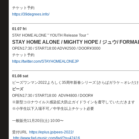
チケット予約
https://39degrees.info/
01
.
07 fri
STAY HOME ALONE ” YOUTH Release Tour ”
STAY HOME ALONE / MIGHTY HOPE / ジュウ/ FORMA
OPEN17:30 / START18:00 ADV¥2500 / DOOR¥3000
チケット予約
https://twitter.com/STAYHOMEALONEJP
01
.08 sat
ピーズワンマン2022よろしく35周年新春シリーズ [さらばガラケ～オレだけ
ピーズ
OPEN17:30 / START18:00 ADV¥4800 / DOOR¥
※新型コロナウイルス感染拡大防止ガイドラインを遵守していただきます
※小学生以下入場不可／中学生以上チケット必要
一般販売11月20日(土) 10:00〜
受付URL
https://eplus.jp/pees-2022/
http://www.fad-music.com/fad/?p=42416