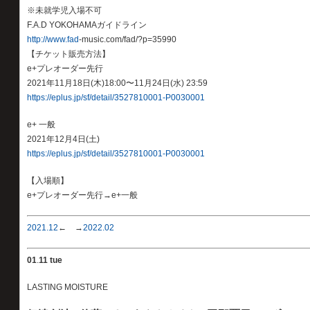
※未就学児入場不可
F.A.D YOKOHAMAガイドライン
http://www.fad
-music.com/fad/?p=35990
【チケット販売方法】
e+プレオーダー先行
2021年11月18日(木)18:00〜11月24日(水) 23:59
https://eplus.jp/sf/detail/3527810001-P0030001
e+ 一般
2021年12月4日(土)
https://eplus.jp/sf/detail/3527810001-P0030001
【入場順】
e+プレオーダー先行→e+一般
2021.12
← →
2022.02
01
.
11 tue
LASTING MOISTURE