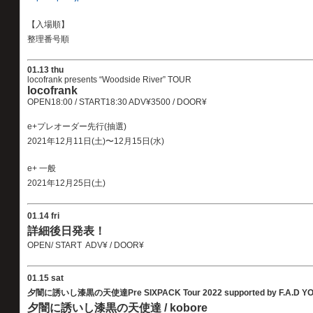
【入場順】
整理番号順
01.13 thu
locofrank presents “Woodside River” TOUR
locofrank
OPEN18:00 / START18:30 ADV¥3500 / DOOR¥
e+プレオーダー先行(抽選)
2021年12月11日(土)〜12月15日(水)
e+ 一般
2021年12月25日(土)
01
.
14 fri
詳細後日発表！
OPEN/ START ADV¥ / DOOR¥
01
.
15 sat
夕闇に誘いし漆黒の天使達Pre SIXPACK Tour 2022 supported by F.A.D YOKO
夕闇に誘いし漆黒の天使達 / kobore