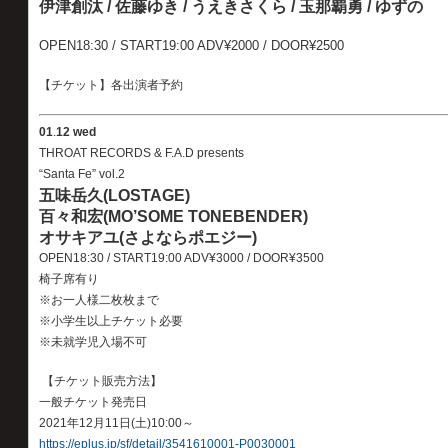
伊津創汰 / 佐藤ゆき / うえきさくら / 玉那覇勇 / ゆずの
OPEN18:30 / START19:00 ADV¥2000 / DOOR¥2500
【チケット】各出演者予約
01
.
12 wed
THROAT RECORDS & F.A.D presents
“Santa Fe” vol.2
五味岳久(LOSTAGE)
百々和宏(MO’SOME TONEBENDER)
オサキアユ(さよならポエジー)
OPEN18:30 / START19:00 ADV¥3000 / DOOR¥3500
椅子席有り
※お一人様二枚枚まで
※小学生以上チケット必要
※未就学児入場不可
【チケット販売方法】
一般チケット発売日
2021年12月11日(土)10:00～
https://eplus.jp/sf/detail/3541610001-P0030001