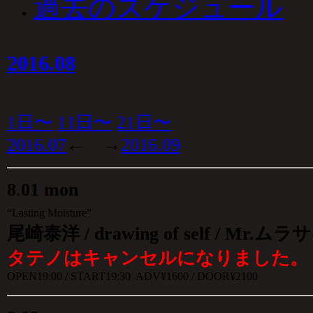
過去のスケジュール
2016.08
1日〜
11日〜
21日〜
2016.07
← →
2016.09
8
.
01 mon
“Lasting Moisture”
尾崎泰洋 /
drawing of self
/ Mr.ムラサ
タテノはキャンセルになりました。
OPEN19:00 / START19:30 ADV¥1600 / DOOR¥2100