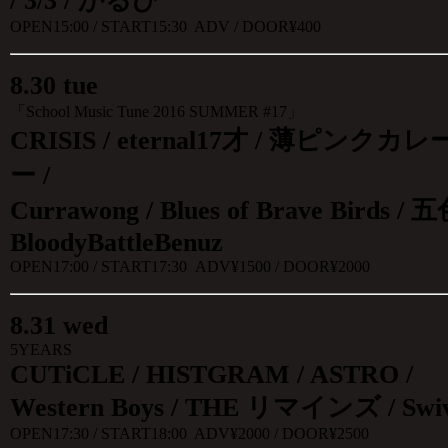
/ 3/3 / かるび
OPEN15:00 / START15:30 ADV / DOOR¥400
8
.
30 tue
「School Music Tune 2016 SUMMER #17」
CRISIS / eternal17才 / 薄ピ
ー /
Currawong / Blues of Brave Birds / 五
BloodyBattleBenuz
OPEN17:00 / START17:30 ADV¥1500 / DOOR¥2000
8
.
31 wed
5YEARS
CUTiCLE / HISTGRAM / ASTRO /
Western Boys / THE リマインズ / Swiv
OPEN17:30 / START18:00 ADV¥2000 / DOOR¥2500