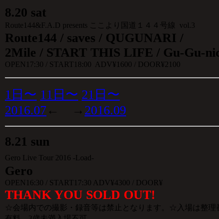
8
.
20 sat
Route144&F.A.D presents ここより国道１４４号線 vol.3
Route144 / saves / QUGUNARI /
2Mile / START THIS LIFE / Gu-Gu-nic
OPEN17:30 / START18:00 ADV¥1600 / DOOR¥2100
1日〜
11日〜
21日〜
2016.07
← →
2016.09
8
.
21 sun
Gero Live Tour 2016 -Load-
Gero
OPEN16:30 / START17:30 ADV¥4300 / DOOR¥
THANK YOU SOLD OUT!
☆会場内での撮影・録音等は禁止となります。☆入場は整理
有料、3歳未満入場不可