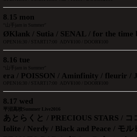
8
.
15 mon
“山手jam in Summer″
ØKlank / Sutia / SENAL / for the tim
OPEN16:30 / START17:00 ADV¥100 / DOOR¥100
8
.
16 tue
“山手jam in Summer″
era / POISSON / Aminfinity / fleurir /
OPEN16:30 / START17:00 ADV¥100 / DOOR¥100
8
.
17 wed
平沼高校Summer Live2016
あとらくと / PRECIOUS STARS / ココメ
Iolite / Nerdy / Black and Peace / モ