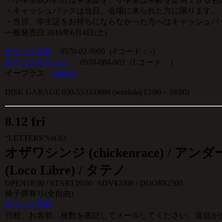
・キャッシュバックは当日、会場に来られた方に限ります。
・当日、学生証をお持ちにならなかった方へはキャッシュバ
一般発売日 2016年6月4日(土)
チケットぴあ
0570-02-9999（Pコード：-）
ローソンチケット
0570-084-003（Lコード：）
イープラス
eplus.jp
DISK GARAGE 050-5533-0888 (weekday12:00～19:00)
8
.
12 fri
“LETTERS”vol.82
オザワシンジ (chickenrace) /
アンダー
(
Loco Libre
)
/ タテノ
OPEN18:30 / START19:00 ADV¥2000 / DOOR¥2500
椅子席有り(全自由)
チケット予約
日程、お名前、枚数を表記してメールしてください。返信が