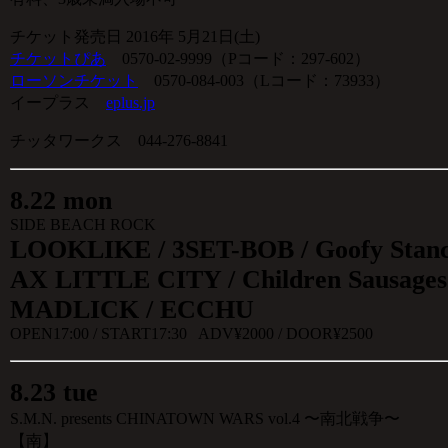
チケット発売日 2016年 5月21日(土)
チケットぴあ
0570-02-9999（Pコード：297-602）
ローソンチケット
0570-084-003（Lコード：73933）
イープラス
eplus.jp
チッタワークス 044-276-8841
8
.
22 mon
SIDE BEACH ROCK
LOOKLIKE / 3SET-BOB / Goofy Stanc
AX LITTLE CITY / Children Sausages
MADLICK / ECCHU
OPEN17:00 / START17:30 ADV¥2000 / DOOR¥2500
8.23 tue
S.M.N. presents CHINATOWN WARS vol.4 〜南北戦争〜
【南】