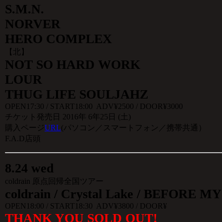
S.M.N.
NORVER
HERO COMPLEX
【北】
NOT SO HARD WORK
LOUR
THUG LIFE SOULJAHZ
OPEN17:30 / START18:00 ADV¥2500 / DOOR¥3000
チケット発売日 2016年 6年25日 (土)
購入ページ
URL
(パソコン／スマートフォン／携帯共通）
F.A.D店頭
8
.
24 wed
coldrain 原点回帰全国ツアー
coldrain / Crystal Lake / BEFORE M
OPEN18:00 / START18:30 ADV¥3800 / DOOR¥
THANK YOU SOLD OUT!