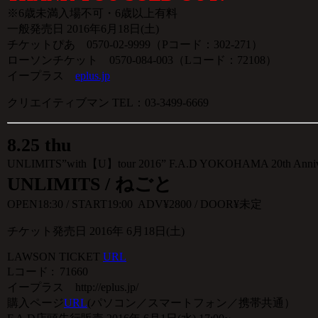
※6歳未満入場不可・6歳以上有料
一般発売日 2016年6月18日(土)
チケットぴあ 0570-02-9999（Pコード：302-271）
ローソンチケット 0570-084-003（Lコード：72108）
イープラス
eplus.jp
クリエイティブマン TEL：03-3499-6669
8
.
25 thu
UNLIMITS”with【U】tour 2016” F.A.D YOKOHAMA 20th Anniv
UNLIMITS / ねごと
OPEN18:30 / START19:00 ADV¥2800 / DOOR¥未定
チケット発売日 2016年 6月18日(土)
LAWSON TICKET
URL
Lコード : 71660
イープラス http://eplus.jp/
購入ページ
URL
(パソコン／スマートフォン／携帯共通）