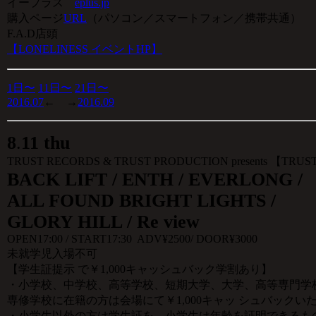
イープラス
eplus.jp
購入ページ
URL
（パソコン／スマートフォン／携帯共通）
F.A.D店頭
【LONELINESS イベントHP】
1日〜
11日〜
21日〜
2016.07
← →
2016.09
8
.
11 thu
TRUST RECORDS & TRUST PRODUCTION presents 【TRUS
BACK LIFT / ENTH / EVERLONG /
ALL FOUND BRIGHT LIGHTS /
GLORY HILL / Re view
OPEN17:00 / START17:30 ADV¥2500/ DOOR¥3000
未就学児入場不可
【学生証提示 で￥1,000キャッシュバック学割あり】
・小学校、中学校、高等学校、短期大学、大学、高等専門学校(
専修学校に在籍の方は会場にて￥1,000キャッ シュバックい
・小学生以外の方は学生証を、小学生は年齢を証明できるも