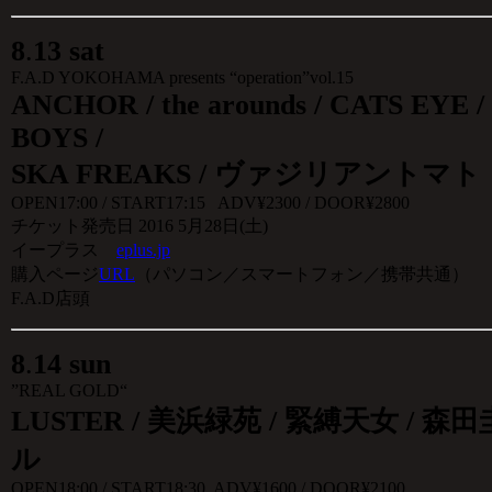
8
.
13 sat
F.A.D YOKOHAMA presents “operation”vol.15
ANCHOR / the arounds / CATS EYE 
BOYS /
SKA FREAKS / ヴァジリアントマト
OPEN17:00 / START17:15 ADV¥2300 / DOOR¥2800
チケット発売日 2016 5月28日(土)
イープラス
eplus.jp
購入ページ
URL
（パソコン／スマートフォン／携帯共通）
F.A.D店頭
8
.
14 sun
”REAL GOLD“
LUSTER / 美浜緑苑 / 緊縛天女 / 森
ル
OPEN18:00 / START18:30 ADV¥1600 / DOOR¥2100