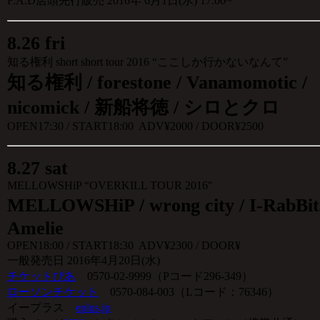
F.A.D店頭先行販売 2016年 6月1日(水) 17:00~
8
.
26 fri
知る権利 short short tour 2016 “ここしか行かないなんて”
知る権利 / forestone / Vanamomotic /
nicomick /
新船将徳
/ シロとクロ
OPEN17:30 / START18:00 ADV¥2000 / DOOR¥2500
8
.
27 sat
MELLOWSHiP “OVERKILL TOUR 2016″
MELLOWSHiP / wrong city / I-Rab
Amelie
OPEN18:00 / START18:30 ADV¥2300 / DOOR¥
一般発売日 2016年4月20日(水)
チケットぴあ
0570-02-9999（Pコード296-349）
ローソンチケット
0570-084-003（Lコード：76346）
イープラス
eplus.jp