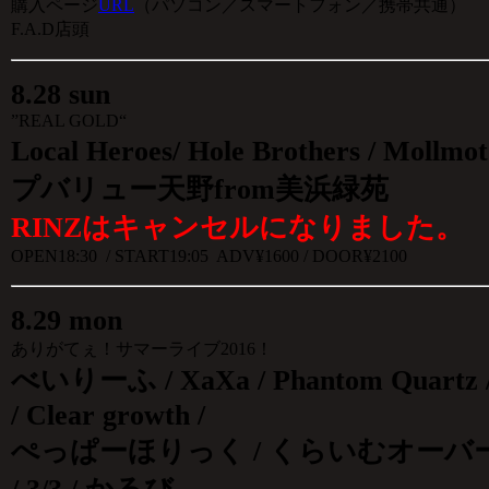
購入ページ
URL
（パソコン／スマートフォン／携帯共通）
F.A.D店頭
8
.
28 sun
”REAL GOLD“
Local Heroes/ Hole Brothers / Mollmot
プバリュー天野from美浜緑苑
RINZはキャンセルになりました。
OPEN18:30 / START19:05 ADV¥1600 / DOOR¥2100
8
.
29 mon
ありがてぇ！サマーライブ2016！
べいりーふ / XaXa / Phantom Quartz /
/ Clear growth /
ぺっぱーほりっく / くらいむオーバー