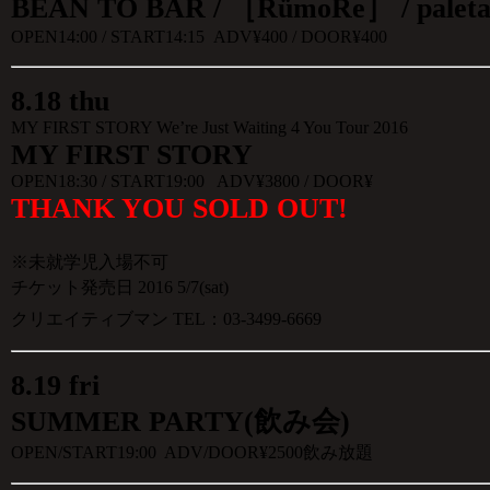
BEAN TO BAR / ［RümoRe］ / paleta 
OPEN14:00 / START14:15 ADV¥400 / DOOR¥400
8
.
18 thu
MY FIRST STORY We’re Just Waiting 4 You Tour 2016
MY FIRST STORY
OPEN18:30 / START19:00 ADV¥3800 / DOOR¥
THANK YOU SOLD OUT!
※未就学児入場不可
チケット発売日 2016 5/7(sat)
クリエイティブマン TEL：03-3499-6669
8
.
19 fri
SUMMER PARTY(飲み会)
OPEN/START19:00 ADV/DOOR¥2500飲み放題