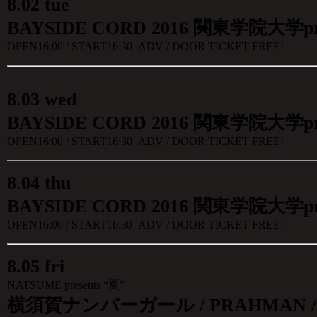
8
.
02 tue
BAYSIDE CORD 2016 関東学院大学pr
OPEN16:00 / START16:30 ADV / DOOR TICKET FREE!
8
.
03
wed
BAYSIDE CORD 2016 関東学院大学pr
OPEN16:00 / START16:30 ADV / DOOR TICKET FREE!
8
.
04 thu
BAYSIDE CORD 2016 関東学院大学pr
OPEN16:00 / START16:30 ADV / DOOR TICKET FREE!
8.05 fri
NATSUME presents “夏”
横須賀ナンバーガール / PRAHMAN /