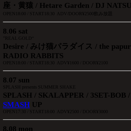
座・黄猿 /
Hetare Garden
/ DJ NATS
OPEN18:00 / START18:30 ADV/DOOR¥2500飲み放題
8
.
06 sat
”REAL GOLD“
Desire / みけ猫パラダイス / the papuri
RADIO RABBITS
OPEN18:00 / START18:30 ADV¥1600 / DOOR¥2100
8
.
07 sun
SPLASH presents SUMMER SHAKE
SPLASH / SKALAPPER / 3SET-BO
SMASH
UP
OPEN17:30 / START18:00 ADV¥2500 / DOOR¥3000
8
.08 mon