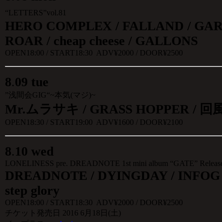
“LETTERS”vol.81
HERO COMPLEX / FALLAND / GAR
ROAR /
cheap cheese
/ GALLONS
OPEN18:00 / START18:30 ADV¥2000 / DOOR¥2500
8
.
09 tue
”浅間会GIG“~本気(マジ)~
Mr.ムラサキ /
GRASS HOPPER / 回風天
OPEN18:30 / START19:00 ADV¥1600 / DOOR¥2100
8
.
10 wed
LONELINESS pre. DREADNOTE 1st mini album “GATE” Relea
DREADNOTE / DYINGDAY / INFOG /
step glory
OPEN18:00 / START18:30 ADV¥2000 / DOOR
¥2500
チケット発売日 2016 6月18日(土)