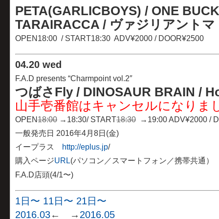
PETA(GARLICBOYS) / ONE BUCK
TARAIRACCA /
ヴァジリアントマト /
OPEN18:00 / START18:30 ADV¥2000 / DOOR¥2500
04
.
20 wed
F.A.D presents “Charmpoint vol.2″
つばさFly / DINOSAUR BRAIN / H
山手壱番館はキャンセルになりま
OPEN
18:00
→18:30/ START
18:30
→19:00 ADV¥2000 / 
一般発売日 2016年4月8日(金)
イープラス
http://eplus.jp
/
購入ページ
URL
(パソコン／スマートフォン／携帯共通）
F.A.D店頭(4/1〜)
1日〜
11日〜
21日〜
2016.03
← →
2016.05