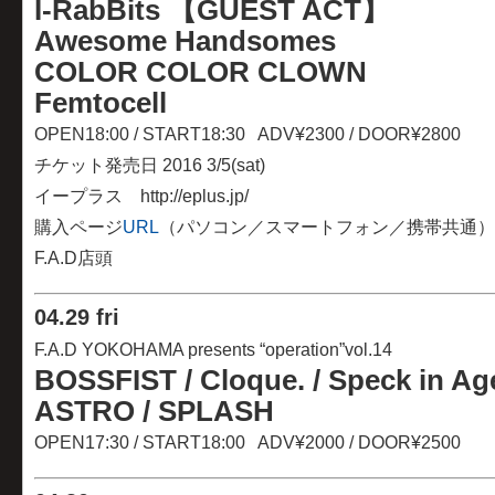
I-RabBits 【GUEST ACT】
Awesome Handsomes
COLOR COLOR CLOWN
Femtocell
OPEN18:00 / START18:30 ADV¥2300 / DOOR¥2800
チケット発売日 2016 3/5(sat)
イープラス http://eplus.jp/
購入ページ
URL
（パソコン／スマートフォン／携帯共通）
F.A.D店頭
04
.
29 fri
F.A.D YOKOHAMA presents “operation”vol.14
BOSSFIST /
Cloque.
/ Speck in Ag
ASTRO / SPLASH
OPEN17:30 / START18:00 ADV¥2000 / DOOR¥2500