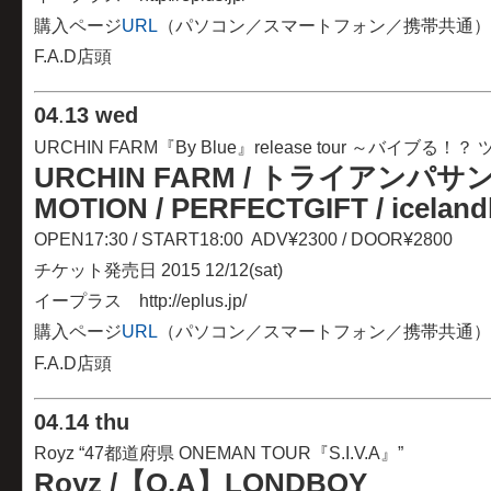
購入ページ
URL
（パソコン／スマートフォン／携帯共通）
F.A.D店頭
04
.
13 wed
URCHIN FARM『By Blue』release tour ～バイブる！？
URCHIN FARM / トライアンパサンデ
MOTION / PERFECTGIFT / icelandb
OPEN17:30 / START18:00 ADV¥2300 / DOOR¥2800
チケット発売日 2015 12/12(sat)
イープラス http://eplus.jp/
購入ページ
URL
（パソコン／スマートフォン／携帯共通）
F.A.D店頭
04
.
14 thu
Royz “47都道府県 ONEMAN TOUR『S.I.V.A』”
Royz /【O.A】LONDBOY