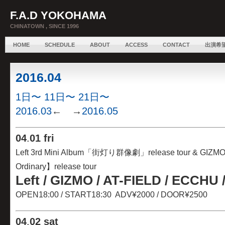
F.A.D YOKOHAMA
CHINATOWN , SINCE 1996
HOME
SCHEDULE
ABOUT
ACCESS
CONTACT
出演希
2016.04
1日〜
11日〜
21日〜
2016.03
← →
2016.05
04
.
01 fri
Left 3rd Mini Album「街灯り群像劇」release tour & GIZMO 
Ordinary】release tour
Left / GIZMO / AT-FIELD / ECCHU /
OPEN18:00 / START18:30 ADV¥2000 / DOOR¥2500
04
.
02 sat