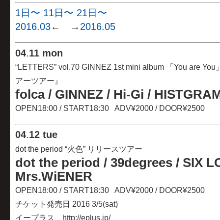
1日〜
11日〜
21日〜
2016.03
← →
2016.05
04
.
11 mon
“LETTERS” vol.70 GINNEZ 1st mini album 「You
アーツアー』
folca / GINNEZ / Hi-Gi / HISTGRA
OPEN18:00 / START18:30 ADV¥2000 / DOOR¥2500
04
.
12 tue
dot the period “火色” リリースツアー
dot the period / 39degrees / SIX 
Mrs.WiENER
OPEN18:00 / START18:30 ADV¥2000 / DOOR¥2500
チケット発売日 2016 3/5(sat)
イープラス http://eplus.jp/