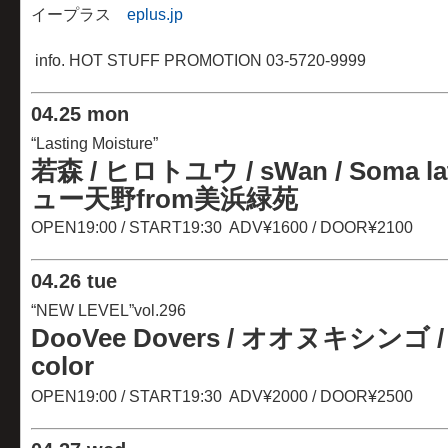
イープラス
eplus.jp
info. HOT STUFF PROMOTION 03-5720-9999
04
.
25 mon
“Lasting Moisture”
若森 / ヒロトユウ / sWan / Soma l
ュー天野from美浜緑苑
OPEN19:00 / START19:30 ADV¥1600 / DOOR¥2100
04
.
26 tue
“NEW LEVEL”vol.296
DooVee Dovers / オオヌキシンゴ / 
color
OPEN19:00 / START19:30 ADV¥2000 / DOOR¥2500