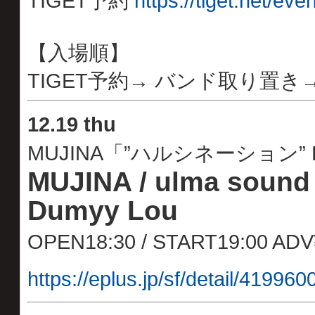
TIGET予約
https://tiget.net/ev
【入場順】
TIGET予約→ バンド取り置き
12.19 thu
MUJINA「”ハルシネーション” R
MUJINA / ulma sound 
Dumyy Lou
OPEN18:30 / START19:00 AD
https://eplus.jp/sf/detail/4199