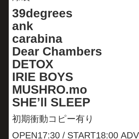
39degrees
ank
carabina
Dear Chambers
DETOX
IRIE BOYS
MUSHRO.mo
SHE’ll SLEEP
初期衝動コピー有り
OPEN17:30 / START18:00 AD