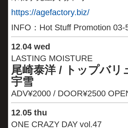
https://agefactory.biz/
INFO：Hot Stuff Promotion 03-
12
.
04 wed
LASTING MOISTURE
尾崎泰洋 / トップバリュー
宇雪
ADV¥2000 / DOOR¥2500 OPEN
12
.
05 thu
ONE CRAZY DAY vol.47