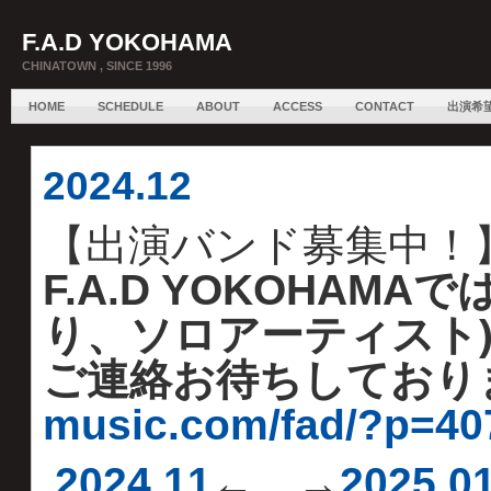
F.A.D YOKOHAMA
CHINATOWN , SINCE 1996
HOME
SCHEDULE
ABOUT
ACCESS
CONTACT
出演希
2024.12
【出演バンド募集中！
F.A.D YOKOHAM
り、ソロアーティスト)
ご連絡お待ちしており
music.com/fad/?p=40
2024.11
← →
2025.0