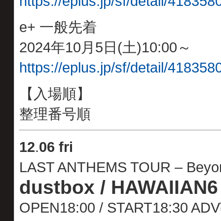
https://eplus.jp/sf/detail/4183
e+ 一般先着
2024年10月5日(土)10:00～
https://eplus.jp/sf/detail/4183
【入場順】
整理番号順
12
.
06 fri
LAST ANTHEMS TOUR – Beyo
dustbox / HAWAIIAN6 
OPEN18:00 / START18:30 AD