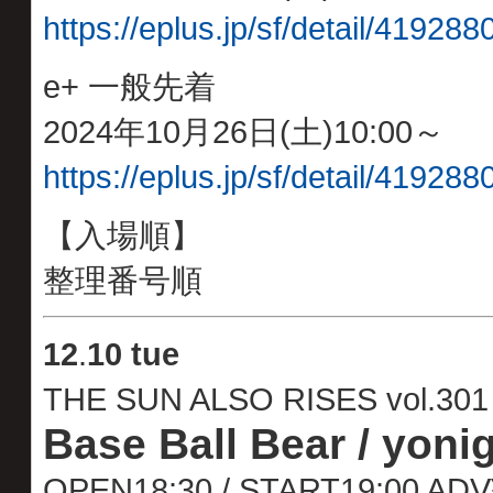
https://eplus.jp/sf/detail/4192
e+ 一般先着
2024年10月26日(土)10:00～
https://eplus.jp/sf/detail/4192
【入場順】
整理番号順
12
.
10 tue
THE SUN ALSO RISES vol.301
Base Ball Bear / yoni
OPEN18:30 / START19:00 A