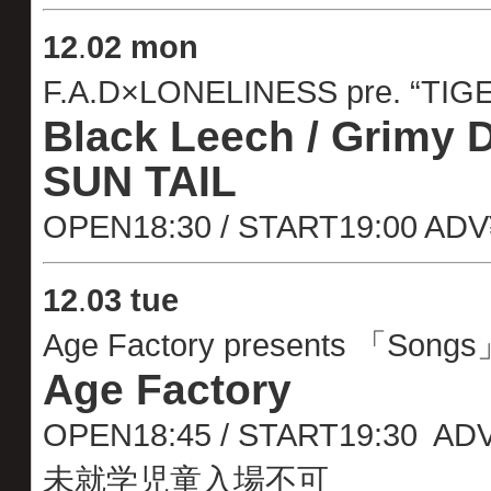
12
.
02 mon
F.A.D×LONELINESS pre. “TIGE
Black Leech / Grimy 
SUN TAIL
OPEN18:30 / START19:00 AD
12
.
03 tue
Age Factory presents 「Songs」
Age Factory
OPEN18:45 / START19:30 A
未就学児童入場不可