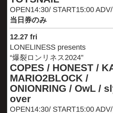
OPEN14:30/ START15:00 AD
当日券のみ
12
.
27 fri
LONELINESS presents
“爆裂ロンリネス2024”
COPES / HONEST / KA
MARIO2BLOCK /
ONIONRING / OwL / sly
over
OPEN14:30/ START15:00 AD