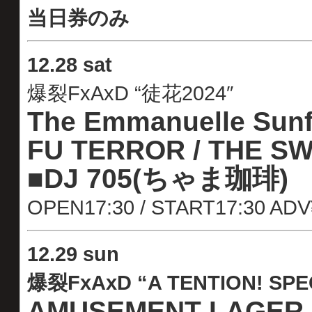
当日券のみ
12
.
28 sat
爆裂FxAxD “徒花2024″
The Emmanuelle Sunf
FU TERROR / THE SW
■DJ 705(ちゃま珈琲)
OPEN17:30 / START17:30 AD
12
.
29 sun
爆裂FxAxD “A TENTION! SPEC
AMUSEMENT LAGER 