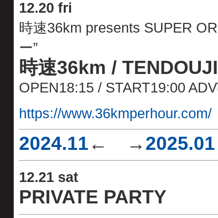
12
.
20 fri
時速36km presents SUPE
ー”
時速36km / TENDOUJI
OPEN18:15 / START19:00 A
https://www.36kmperhour.com/
2024.11
← →
2025.01
12
.
21 sat
PRIVATE PARTY