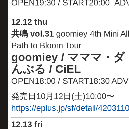
OPEN19:30 / START20:00 ADV
12
.
12 thu
共鳴 vol.31
goomiey 4th Mini
Path to Bloom Tour 」
goomiey / マママ・
んぶる / CiEL
OPEN18:00 / START18:30
ADV
発売日10月12日(土)10:00〜
https://eplus.jp/sf/detail/4203
12
.
13 fri