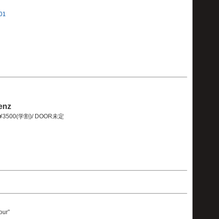
001
enz
) ¥3500(学割)/ DOOR未定
our”