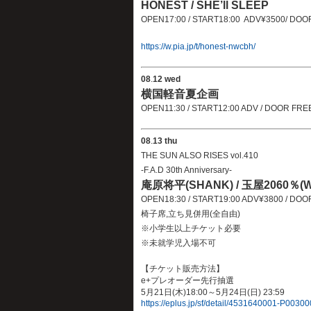
HONEST / SHE’ll SLEEP
OPEN17:00 / START18:00 ADV¥3500/ DOO
https://w.pia.jp/t/honest-nwcbh/
08
.
12 wed
横国軽音夏企画
OPEN11:30 / START12:00 ADV / DOOR FRE
08
.
13 thu
THE SUN ALSO RISES vol.410
-F.A.D 30th Anniversary-
庵原将平(SHANK) / 玉屋2060％(Wi
OPEN18:30 / START19:00 ADV¥3800 / D
椅子席,立ち見併用(全自由)
※小学生以上チケット必要
※未就学児入場不可
【チケット販売方法】
e+プレオーダー先行抽選
5月21日(木)18:00～5月24日(日) 23:59
https://eplus.jp/sf/detail/4531640001-P0030