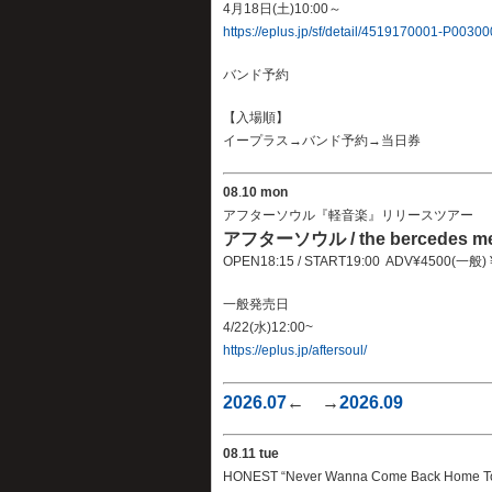
4月18日(土)10:00～
https://eplus.jp/sf/detail/4519170001-P0030
バンド予約
【入場順】
イープラス→バンド予約→当日券
08
.
10 mon
アフターソウル『軽音楽』リリースツアー
アフターソウル / the bercedes m
OPEN18:15 / START19:00 ADV¥4500(一般
一般発売日
4/22(水)12:00~
https://eplus.jp/aftersoul/
2026.07
← →
2026.09
08
.
11 tue
HONEST “Never Wanna Come Back Home T