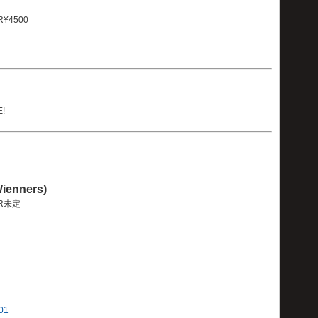
R¥4500
E!
enners)
OOR未定
001