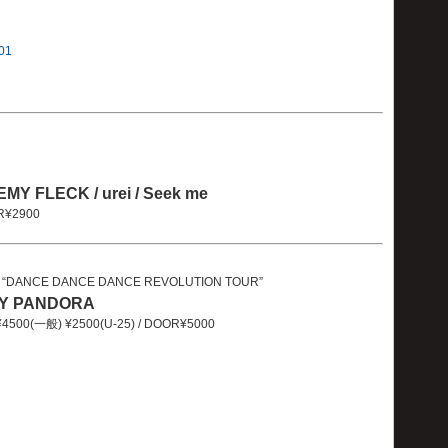
001
 FLECK / urei / Seek me
OR¥2900
“DANCE DANCE DANCE REVOLUTION TOUR”
NY PANDORA
¥4500(一般) ¥2500(U-25) / DOOR¥5000