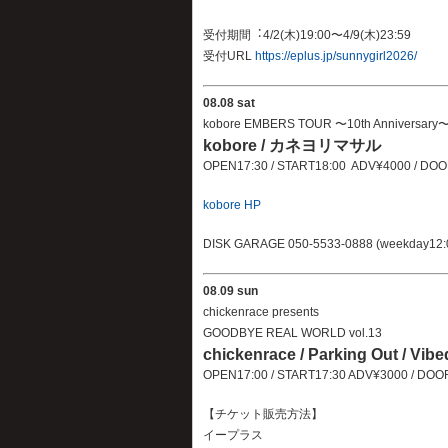
受付期間︓4/2(⽊)19:00〜4/9(⽊)23:59
受付URL
https://eplus.jp/sunnygirl2026/
08
.08 sat
kobore EMBERS TOUR 〜10th Anniversary
kobore / カネヨリマサル
OPEN17:30 / START18:00 ADV¥4000 / D
kobore HP
DISK GARAGE 050-5533-0888 (weekday12:
08
.
09 sun
chickenrace presents
GOODBYE REAL WORLD vol.13
chickenrace / Parking Out / Vibe
OPEN17:00 / START17:30 ADV¥3000 / DO
【チケット販売方法】
イープラス