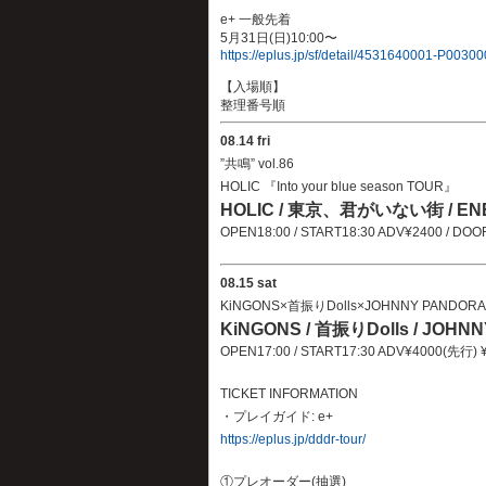
e+ 一般先着
5月31日(日)10:00〜
https://eplus.jp/sf/detail/4531640001-P0030
【入場順】
整理番号順
08
.
14 fri
”共鳴” vol.86
HOLIC 『Into your blue season TOUR』
HOLIC / 東京、君がいない街 / ENEMY
OPEN18:00 / START18:30 ADV¥2400 / DO
08.15 sat
KiNGONS×首振りDolls×JOHNNY PANDORA 
KiNGONS / 首振りDolls / JOHN
OPEN17:00 / START17:30 ADV¥4000(先行) 
TICKET INFORMATION
・プレイガイド: e+
https://eplus.jp/dddr-tour/
①プレオーダー(抽選)