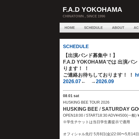
F.A.D YOKOHAMA
CHINATOWN , SINCE 1996
HOME
SCHEDULE
ABOUT
AC
SCHEDULE
【出演バンド募集中！】
F.A.D YOKOHAMAでは 出
ります！ ！
ご連絡お待ちしております！ ！
h
2026.07
← →
2026.09
08
.
01 sat
HUSKING BEE TOUR 2026
HUSKING BEE
/
SATURDAY GO
OPEN18:00 / START18:30 ADV¥4500(一般)
※学生チケットは当日学生書提示で適用
オフィシャル先行 5月8日(金)22:00〜5月14日(