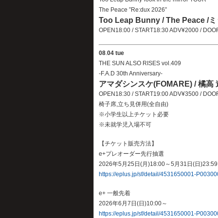
The Peace ”Re:dux 2026”
Too Leap Bunny / The Peace 
OPEN18:00 / START18:30 ADV¥2000 / DO
08
.
04 tue
THE SUN ALSO RISES vol.409
-F.A.D 30th Anniversary-
アマダシンスケ(FOMARE) / 橘高 連太
OPEN18:30 / START19:00 ADV¥3500 / D
椅子席,立ち見併用(全自由)
※小学生以上チケット必要
※未就学児入場不可
【チケット販売方法】
e+プレオーダー先行抽選
2026年5月25日(月)18:00～5月31日(日)23:59
https://eplus.jp/sf/detail/4531650001-P0030
e+ 一般先着
2026年6月7日(日)10:00～
https://eplus.jp/sf/detail/4531650001-P0030