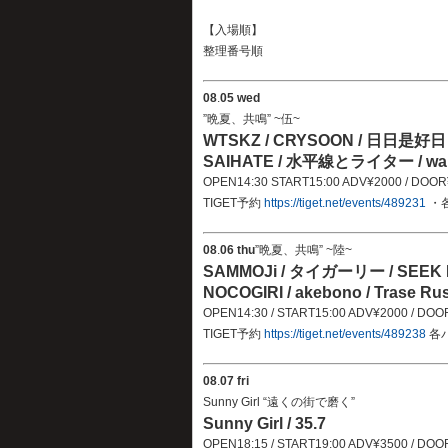
【入場順】
整理番号順
08
.
05 wed
”晩夏、共鳴” ~伍~
WTSKZ / CRYSOON / 日日是好日 /
SAIHATE / 水平線とライター / warc
OPEN14:30 START15:00 ADV¥2000 / D
TIGET予約
https://tiget.net/events/489231
・
08
.
06 thu
”晩夏、共鳴” ~陸~
SAMMOJi / タイガーリー / SEEK H
NOCOGIRI / akebono / Trase 
OPEN14:30 / START15:00 ADV¥2000 / DO
TIGET予約
https://tiget.net/events/489238
各
08
.
07 fri
Sunny Girl “遠くの街で磨く”
Sunny Girl / 35.7
OPEN18:15 / START19:00 ADV¥3500 / DO