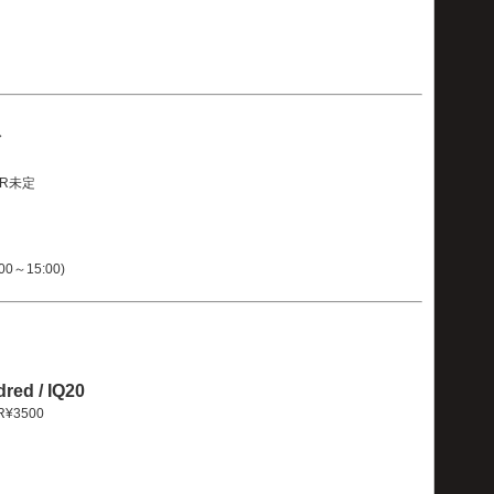
〜
OOR未定
00～15:00)
dred / IQ20
OR¥3500