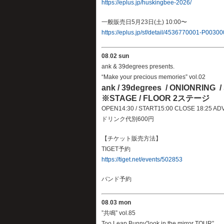
https://eplus.jp/huskingbee-2026/
一般販売日5月23日(土) 10:00〜
https://eplus.jp/sf/detail/4536770001-P0030
08
.
02 sun
ank & 39degrees presents.
“Make your precious memories” vol.02
ank / 39degrees / ONIONRING 
※STAGE / FLOOR 2ステージ
OPEN14:30 / START15:00 CLOSE 18:25 AD
ドリンク代別600円
【チケット販売方法】
TIGET予約
https://tiget.net/events/502853
バンド予約
08
.
03 mon
”共鳴” vol.85
Too Leap Bunny”look in the mirror TOUR”