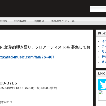
CESS
CONTACT
出演希望
過去のスケジュール
困っ
イ
ラ
演バンド,出演者(弾き語り、ソロアーティスト)を 募集してお
リ
ttp://fad-music.com/fad/?p=407
行
過
LINK
OD-BYES
 ¥3500(学生)/ DOOR¥5000(一般) ¥4000(学生)
木)23:59