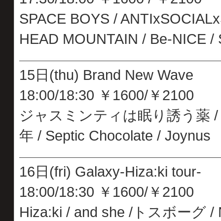
SPACE BOYS / ANTIxSOCIAL
HEAD MOUNTAIN / Be-NICE /
15日(thu) Brand New Wave
18:00/18:30 ￥1600/￥2100
ジャスミンティは眠り誘う薬 / BUZZ 
年 / Septic Chocolate / Joynus
16日(fri) Galaxy-Hiza:ki tour-
18:00/18:30 ￥1600/￥2100
Hiza:ki / and she /トスボーグ 