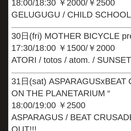
18:00/18:30 ￥2000/￥2500
GELUGUGU / CHILD SCHOO
30日(fri) MOTHER BICYCLE pres
17:30/18:00 ￥1500/￥2000
ATORI / totos / atom. / SUNSET
31日(sat) ASPARAGUSxBEAT CR
ON THE PLANETARIUM “
18:00/19:00 ￥2500
ASPARAGUS / BEAT CRUSADE
OUT!!!