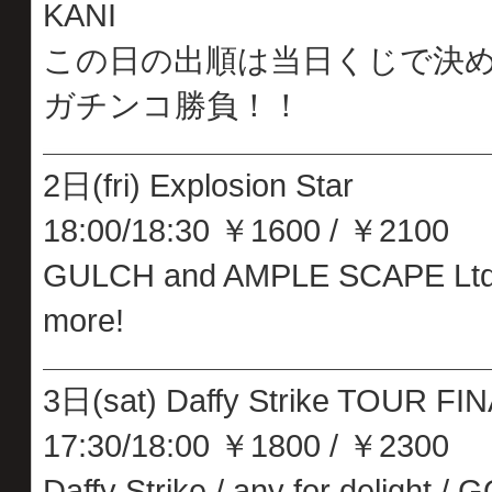
KANI
この日の出順は当日くじで決
ガチンコ勝負！！
2日(fri) Explosion Star
18:00/18:30 ￥1600 / ￥2100
GULCH and AMPLE SCAPE Ltd
more!
3日(sat) Daffy Strike TOUR FI
17:30/18:00 ￥1800 / ￥2300
Daffy Strike / any for delight