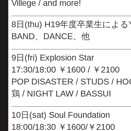
Villege / and more!
8日(thu) H19年度卒業生による
BAND、DANCE、他
9日(fri) Explosion Star
17:30/18:00 ￥1600 / ￥2100
POP DISASTER / STUDS / HO
鶏 / NIGHT LAW / BASSUI
10日(sat) Soul Foundation
18:00/18:30 ￥1600/￥2100