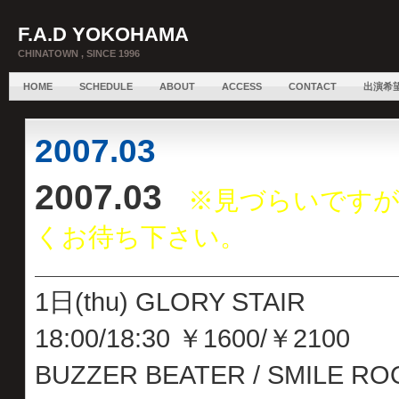
F.A.D YOKOHAMA
CHINATOWN , SINCE 1996
HOME
SCHEDULE
ABOUT
ACCESS
CONTACT
出演希
2007.03
2007.03
※見づらいですが
くお待ち下さい。
1日(thu) GLORY STAIR
18:00/18:30 ￥1600/￥2100
BUZZER BEATER / SMILE ROOM /