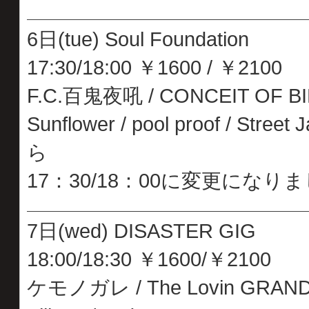
6日(tue) Soul Foundation
17:30/18:00 ￥1600 / ￥2100
F.C.百鬼夜吼 / CONCEIT OF BIRTH
Sunflower / pool proof / St
ら
17：30/18：00に変更になり
7日(wed) DISASTER GIG
18:00/18:30 ￥1600/￥2100
ケモノガレ / The Lovin GRAND-DA