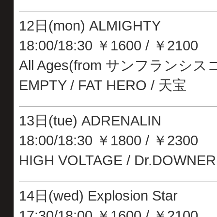
12日(mon) ALMIGHTY
18:00/18:30 ￥1600 / ￥2100
All Ages(from サンフランシスコ) 
EMPTY / FAT HERO / 天宝
13日(tue) ADRENALIN
18:00/18:30 ￥1800 / ￥2300
HIGH VOLTAGE / Dr.DOWNER /
14日(wed) Explosion Star
17:30/18:00 ￥1600 / ￥2100