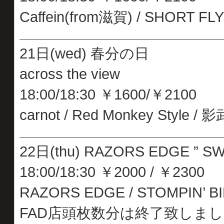
Caffein(from滋賀) / SHORT FLY /
21日(wed) 春分の日
across the view
18:00/18:30 ￥1600/￥2100
carnot / Red Monkey Style / 影
22日(thu) RAZORS EDGE ” S
18:00/18:30 ￥2000 / ￥2300
RAZORS EDGE / STOMPIN’ BIRD
FAD店頭枚数分は終了致しま