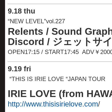
9
.
18 thu
“NEW LEVEL”vol.227
Relents / Sound Graph 
Discord
/ ジェットサイ
OPEN17:15 / START17:45 ADV￥200
9.19 fri
“THIS IS IRIE LOVE “JAPAN TOUR
IRIE LOVE (from HAWA
http://www.thisisirielove.com
/