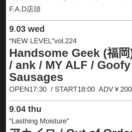
F.A.D店頭
9
.
03 wed
“NEW LEVEL”vol.224
Handsome Geek (福岡)
/ ank / MY ALF / Goofy
Sausages
OPEN17:30 / START18:00 ADV￥20
9
.
04 thu
“Lasthing Moisture”