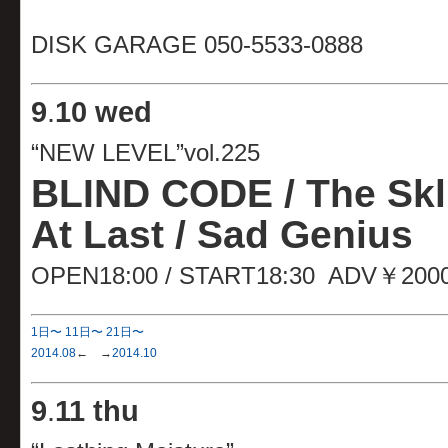
DISK GARAGE 050-5533-0888
9
.
10 wed
“NEW LEVEL”vol.225
BLIND CODE / The Skli
At Last / Sad Genius
OPEN18:00 / START18:30 ADV￥200
1日〜
11日〜
21日〜
2014.08
← →
2014.10
9
.
11 thu