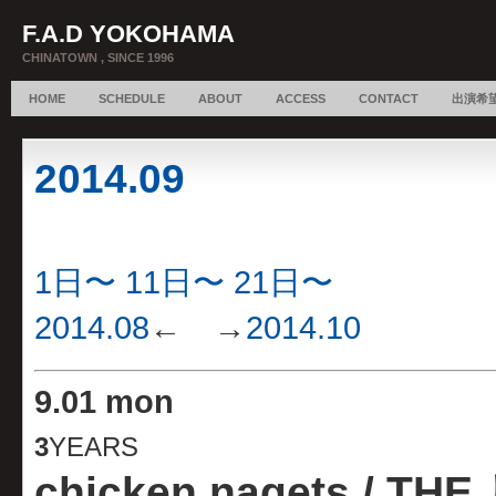
F.A.D YOKOHAMA
CHINATOWN , SINCE 1996
HOME
SCHEDULE
ABOUT
ACCESS
CONTACT
出演希
2014.09
1日〜
11日〜
21日〜
2014.08
← →
2014.10
9.
01 mon
3
YEARS
chicken nagets / T