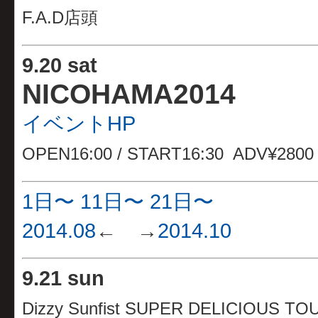
F.A.D店頭
9
.20 sat
NICOHAMA2014
イベントHP
OPEN16:00 / START16:30 ADV¥280
1日〜
11日〜
21日〜
2014.08
← →
2014.10
9
.
21 sun
Dizzy Sunfist SUPER DELICIOUS TO