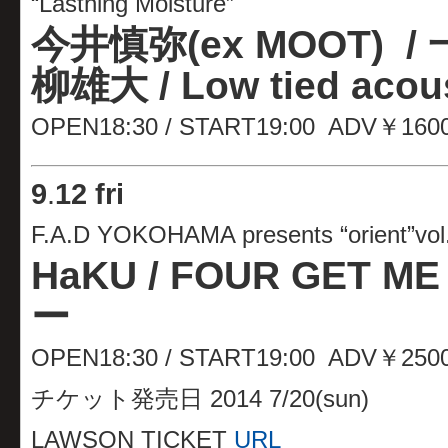
“Lasthing Moisture”
今井慎弥(ex MOOT)
/
柳雄大 / Low tied aco
OPEN18:30 / START19:00 ADV￥160
9
.
12 fri
F.A.D YOKOHAMA presents “orient”vol
HaKU / FOUR GET 
ー
OPEN18:30 / START19:00 ADV￥25
チケット発売日 2014 7/20(sun)
LAWSON TICKET
URL