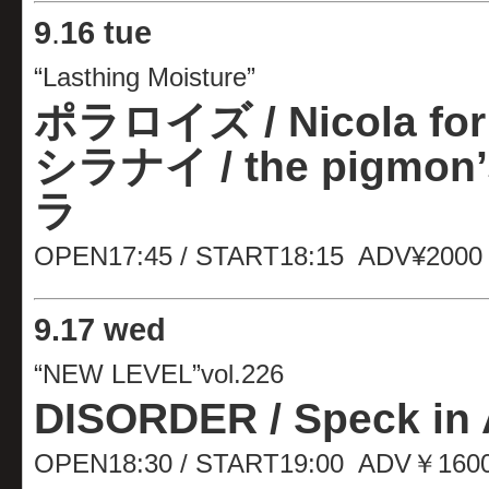
9
.
16 tue
“Lasthing Moisture”
ポラロイズ / Nicola for
シラナイ / the pigmon
ラ
OPEN17:45 / START18:15 ADV¥2000
9
.
17 wed
“NEW LEVEL”vol.226
DISORDER / Speck in A
OPEN18:30 / START19:00 ADV￥160