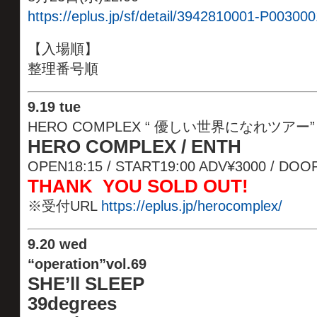
https://eplus.jp/sf/detail/3942810001-P003000
【入場順】
整理番号順
9.19 tue
HERO COMPLEX “ 優しい世界になれツアー”
HERO COMPLEX / ENTH
OPEN18:15 / START19:00 ADV¥3000 / DOO
THANK YOU SOLD OUT!
※受付URL
https://eplus.jp/herocomplex/
9
.20 wed
“operation”vol.69
SHE’ll SLEEP
39degrees