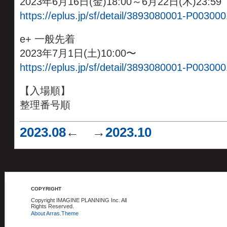
2023年6月16日(金)18:00～6月22日(木)23:59
https://eplus.jp/sf/detail/3893080001-P003000
e+ 一般先着
2023年7月1日(土)10:00〜
https://eplus.jp/sf/detail/3893080001-P003000
【入場順】
整理番号順
2023.08
← →
2023.10
COPYRIGHT
Copyright IMAGINE PLANNING Inc. All
Rights Reserved.
About Arras.Theme